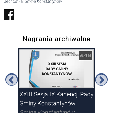
Jednostka:
Gmina Konstantynów
Nagrania archiwalne
23:15
01:43:36
XXIII Sesja IX Kadencji Rady
XXI
Gminy Konstantynów
Gm
Gmina Konstantynów
Gm