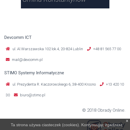
Devcomm ICT
ul. Al.Warszawska 102 lok.4, 20-824 Lublin
+48 81 565 77 00
mail@devcomm.pl
STIMO Systemy Informatyczne
ul. Prezydenta R. Kaczorowskiego 6, 38-400 Krosno
+13 420 10
30
biuro@stimo.pl
© 2018 Obrady Online.
x
Ta strona używa ciasteczek (cookies). Kontynuując zgadzasz