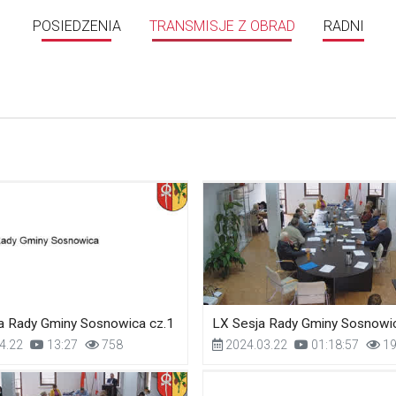
POSIEDZENIA
TRANSMISJE Z OBRAD
RADNI
a Rady Gminy Sosnowica cz.1
LX Sesja Rady Gminy Sosnowic
4.22
13:27
758
2024.03.22
01:18:57
19