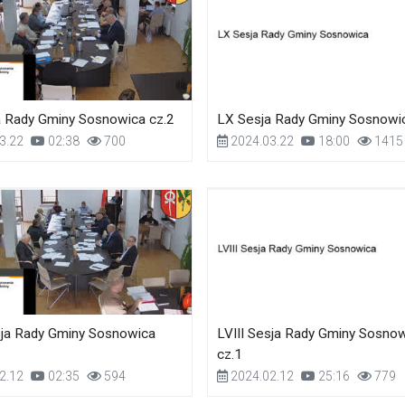
a Rady Gminy Sosnowica cz.2
LX Sesja Rady Gminy Sosnowic
3.22
02:38
700
2024.03.22
18:00
1415
sja Rady Gminy Sosnowica
LVIII Sesja Rady Gminy Sosno
cz.1
2.12
02:35
594
2024.02.12
25:16
779