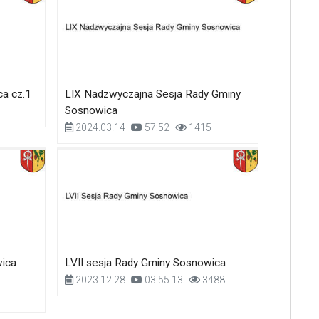
a cz.1
LIX Nadzwyczajna Sesja Rady Gminy
Sosnowica
2024.03.14
57:52
1415
wica
LVII sesja Rady Gminy Sosnowica
2023.12.28
03:55:13
3488