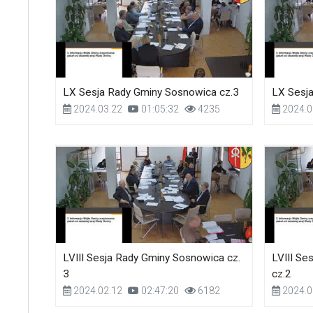
LX Sesja Rady Gminy Sosnowica cz.3
LX Sesj
2024.03.22
01:05:32
4235
2024.0
LVIII Sesja Rady Gminy Sosnowica cz.
LVIII Se
3
cz.2
2024.02.12
02:47:20
6182
2024.0