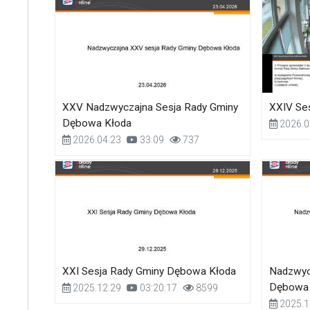
XXV Nadzwyczajna Sesja Rady Gminy
XXIV Se
Dębowa Kłoda
2026.0
2026.04.23
33:09
737
XXI Sesja Rady Gminy Dębowa Kłoda
Nadzwyc
Dębowa 
2025.12.29
03:20:17
8599
2025.1