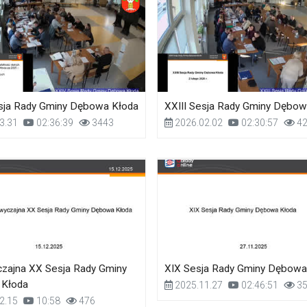
sja Rady Gminy Dębowa Kłoda
XXIII Sesja Rady Gminy Dębow
3.31
02:36:39
3443
2026.02.02
02:30:57
42
zajna XX Sesja Rady Gminy
XIX Sesja Rady Gminy Dębowa
Kłoda
2025.11.27
02:46:51
35
2.15
10:58
476