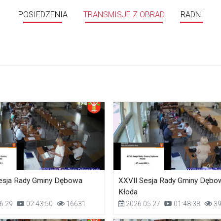
POSIEDZENIA
TRANSMISJE Z OBRAD
RADNI
Sesja Rady Gminy Dębowa
XXVII Sesja Rady Gminy Dębo
Kłoda
6.29
02:43:50
16631
2026.05.27
01:48:38
39