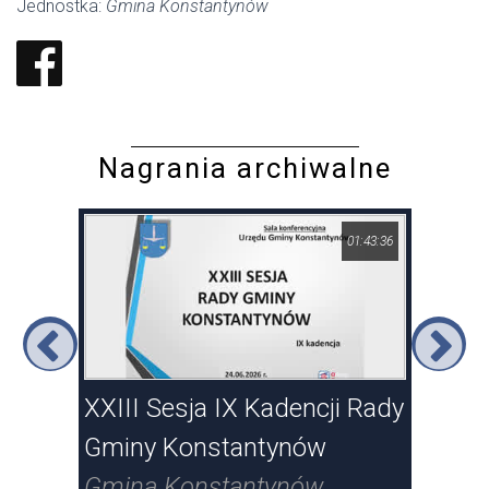
Jednostka:
Gmina Konstantynów
Nagrania archiwalne
23:15
01:43:36
XXIII Sesja IX Kadencji Rady
XXI
Gminy Konstantynów
Gm
Gmina Konstantynów
Gm