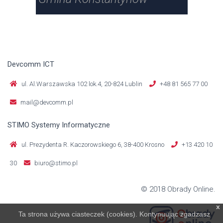
Devcomm ICT
ul. Al.Warszawska 102 lok.4, 20-824 Lublin
+48 81 565 77 00
mail@devcomm.pl
STIMO Systemy Informatyczne
ul. Prezydenta R. Kaczorowskiego 6, 38-400 Krosno
+13 420 10
30
biuro@stimo.pl
© 2018 Obrady Online.
x
Ta strona używa ciasteczek (cookies). Kontynuując zgadzasz