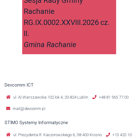
Sesja Rady Gminy
Ses
Rachanie
RG.
RG.IX.0002.XXVIII.2026 cz.
I.
II.
Gmi
Gmina Rachanie
Devcomm ICT
ul. Al.Warszawska 102 lok.4, 20-824 Lublin
+48 81 565 77 00
mail@devcomm.pl
STIMO Systemy Informatyczne
ul. Prezydenta R. Kaczorowskiego 6, 38-400 Krosno
+13 420 10