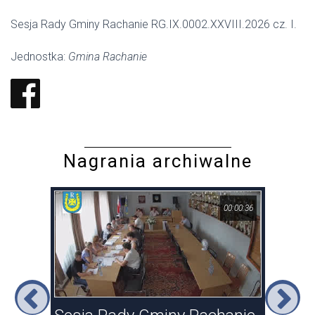
Sesja Rady Gminy Rachanie RG.IX.0002.XXVIII.2026 cz. I.
Jednostka:
Gmina Rachanie
Nagrania archiwalne
08:10
00:00:36