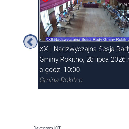
02:22:01
00:28:
kitno w
XXII Nadzwyczajna Sesja Rad
o godzinie
Gminy Rokitno, 28 lipca 2026 r
o godz. 10:00
Gmina Rokitno
Devcomm ICT