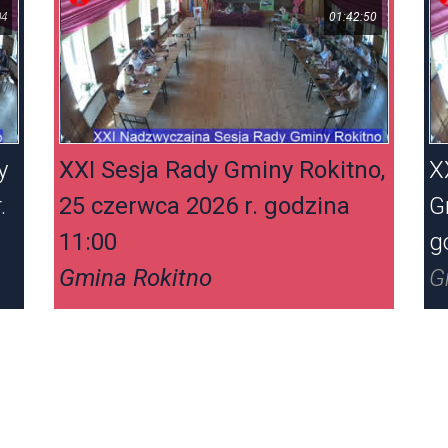
04
01:42:50
y
XXI Sesja Rady Gminy Rokitno,
X
.
25 czerwca 2026 r. godzina
G
11:00
g
Gmina Rokitno
G