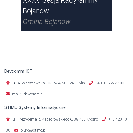
anów
XXXV Sesja Rady Gminy
Nad
Bojanów
Ra
Gmina Bojanów
Gm
Devcomm ICT
ul. Al.Warszawska 102 lok.4, 20-824 Lublin
+48 81 565 77 00
mail@devcomm.pl
STIMO Systemy Informatyczne
ul. Prezydenta R. Kaczorowskiego 6, 38-400 Krosno
+13 420 10
30
biuro@stimo.pl