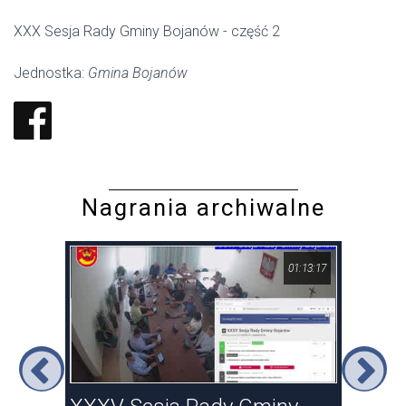
XXX Sesja Rady Gminy Bojanów - część 2
Jednostka:
Gmina Bojanów
Nagrania archiwalne
23:22
01:13:17