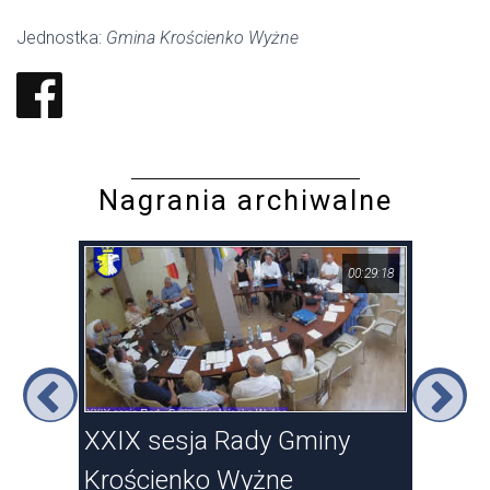
Jednostka:
Gmina Krościenko Wyżne
Nagrania archiwalne
12:20
00:29:18
XXIX sesja Rady Gminy
XXV
Krościenko Wyżne
Kro