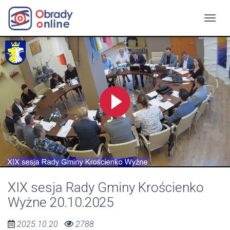
XIX sesja Rady Gminy Krościenko
Wyżne 20.10.2025
2025.10.20
2788