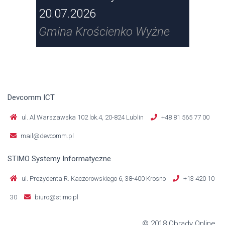
e
20.07.2026
29.
Gmina Krościenko Wyżne
Gmi
Devcomm ICT
ul. Al.Warszawska 102 lok.4, 20-824 Lublin
+48 81 565 77 00
mail@devcomm.pl
STIMO Systemy Informatyczne
ul. Prezydenta R. Kaczorowskiego 6, 38-400 Krosno
+13 420 10
30
biuro@stimo.pl
© 2018 Obrady Online.