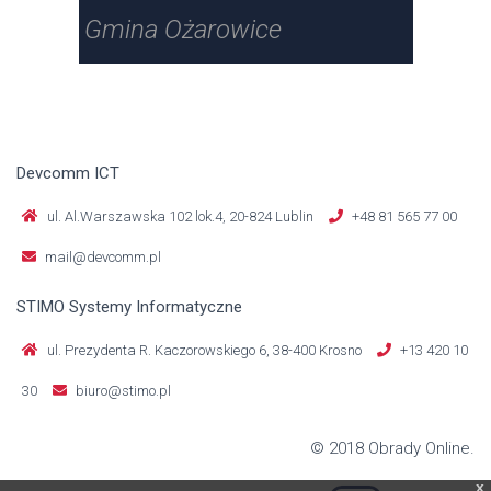
Gmina Ożarowice
Gmi
Devcomm ICT
ul. Al.Warszawska 102 lok.4, 20-824 Lublin
+48 81 565 77 00
mail@devcomm.pl
STIMO Systemy Informatyczne
ul. Prezydenta R. Kaczorowskiego 6, 38-400 Krosno
+13 420 10
30
biuro@stimo.pl
© 2018 Obrady Online.
x