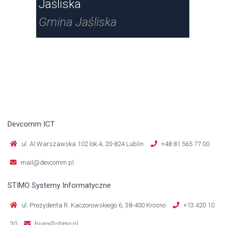
Jaśliska
Jaś
Gmina Jaśliska
Gmi
Devcomm ICT
ul. Al.Warszawska 102 lok.4, 20-824 Lublin
+48 81 565 77 00
mail@devcomm.pl
STIMO Systemy Informatyczne
ul. Prezydenta R. Kaczorowskiego 6, 38-400 Krosno
+13 420 10
30
biuro@stimo.pl