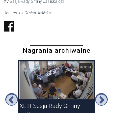
XV Sesja Rady Gminy Jaśliska cz1
Jednostka:
Gmina Jaśliska
Nagrania archiwalne
42:49
02:06:44
iska
XLIII Sesja Rady Gminy
XLI