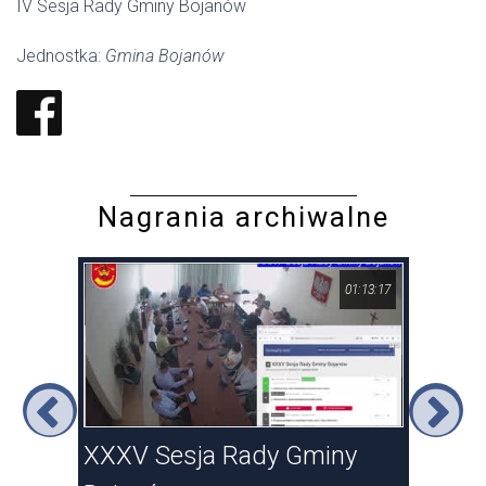
IV Sesja Rady Gminy Bojanów
Jednostka:
Gmina Bojanów
Nagrania archiwalne
23:22
01:13:17
anów
XXXV Sesja Rady Gminy
Nad