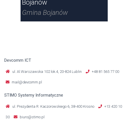
Bojanów
Ra
Gmina Bojanów
Gm
Devcomm ICT
ul. Al.Warszawska 102 lok.4, 20-824 Lublin
+48 81 565 77 00
mail@devcomm.pl
STIMO Systemy Informatyczne
ul. Prezydenta R. Kaczorowskiego 6, 38-400 Krosno
+13 420 10
30
biuro@stimo.pl