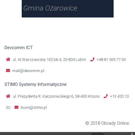
Gmina Ożarowice
Gmi
Devcomm ICT
ul. Al.Warszawska 102 lok.4, 20-824 Lublin
+48 81 565 77 00
mail@devcomm.pl
STIMO Systemy Informatyczne
ul. Prezydenta R. Kaczorowskiego 6, 38-400 Krosno
+13 420 10
30
biuro@stimo.pl
© 2018 Obrady Online.
x