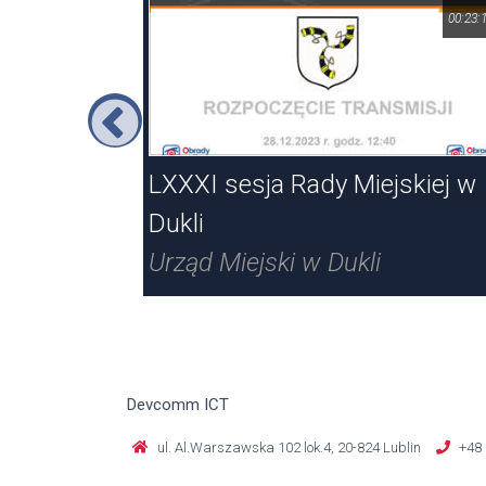
00:06:18
00:23:
w Dukli
LXXXI sesja Rady Miejskiej w
Dukli
Urząd Miejski w Dukli
Devcomm ICT
ul. Al.Warszawska 102 lok.4, 20-824 Lublin
+48 