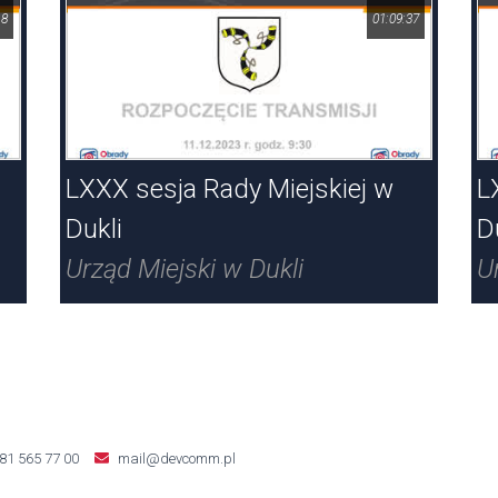
18
01:09:37
LXXX sesja Rady Miejskiej w
L
Dukli
D
Urząd Miejski w Dukli
U
81 565 77 00
mail@devcomm.pl