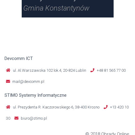
Gmina Konstantynów
Gm
Devcomm ICT
ul. Al.Warszawska 102 lok.4, 20-824 Lublin
+48 81 565 77 00
mail@devcomm.pl
STIMO Systemy Informatyczne
ul. Prezydenta R. Kaczorowskiego 6, 38-400 Krosno
+13 420 10
30
biuro@stimo.pl
© 2018 Obrady Online.