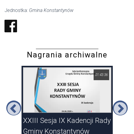
Jednostka:
Gmina Konstantynów
Nagrania archiwalne
23:15
01:43:36
XXIII Sesja IX Kadencji Rady
XXI
Gminy Konstantynów
Gm