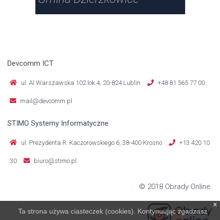
Devcomm ICT
ul. Al.Warszawska 102 lok.4, 20-824 Lublin
+48 81 565 77 00
mail@devcomm.pl
STIMO Systemy Informatyczne
ul. Prezydenta R. Kaczorowskiego 6, 38-400 Krosno
+13 420 10
30
biuro@stimo.pl
© 2018 Obrady Online.
x
Ta strona używa ciasteczek (cookies). Kontynuując zgadzasz