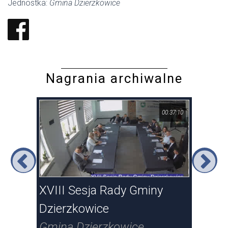
Jednostka:
Gmina Dzierzkowice
Nagrania archiwalne
37:15
00:37:10
XVIII Sesja Rady Gminy
XVI
Dzierzkowice
Gmi
Gmina Dzierzkowice