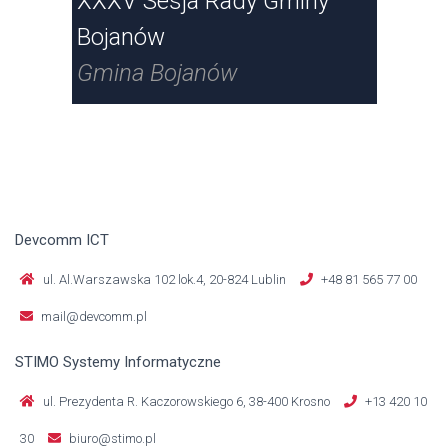
anów
XXXV Sesja Rady Gminy
Nad
Bojanów
Ra
Gmina Bojanów
Gm
Devcomm ICT
ul. Al.Warszawska 102 lok.4, 20-824 Lublin
+48 81 565 77 00
mail@devcomm.pl
STIMO Systemy Informatyczne
ul. Prezydenta R. Kaczorowskiego 6, 38-400 Krosno
+13 420 10
30
biuro@stimo.pl