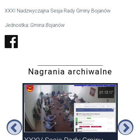
XXXI Nadzwyczajna Sesja Rady Gminy Bojanów
Jednostka:
Gmina Bojanów
Nagrania archiwalne
23:22
01:13:17