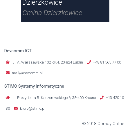
Dzierzkowice
Gmi
Gmina Dzierzkowice
Devcomm ICT
ul. Al.Warszawska 102 lok.4, 20-824 Lublin
+48 81 565 77 00
mail@devcomm.pl
STIMO Systemy Informatyczne
ul. Prezydenta R. Kaczorowskiego 6, 38-400 Krosno
+13 420 10
30
biuro@stimo.pl
© 2018 Obrady Online.