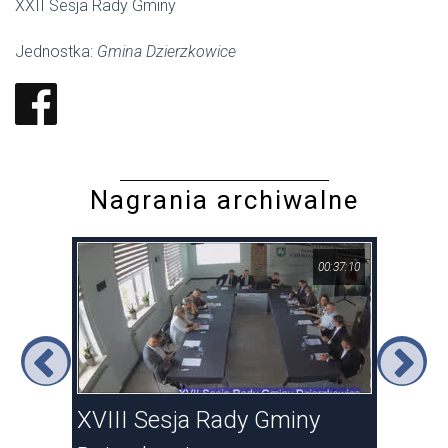
XXII Sesja Rady Gminy
Jednostka:
Gmina Dzierzkowice
Nagrania archiwalne
37:15
00:37:10
XVIII Sesja Rady Gminy
XVI