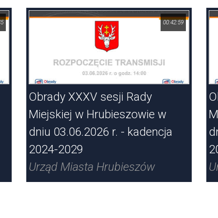
45
00:42:59
Obrady XXXV sesji Rady
O
Miejskiej w Hrubieszowie w
M
dniu 03.06.2026 r. - kadencja
d
2024-2029
2
Urząd Miasta Hrubieszów
U