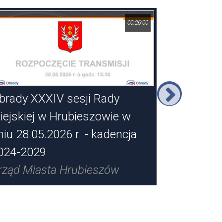
00:26:00
brady XXXIV sesji Rady
Obrady X
iejskiej w Hrubieszowie w
Miejskie
niu 28.05.2026 r. - kadencja
dniu 30.0
024-2029
2024-20
rząd Miasta Hrubieszów
Urząd Mi