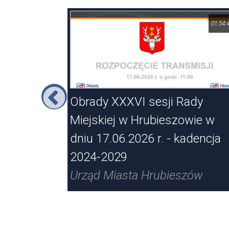
01:42:01
01:54:
ejskiej w
Obrady XXXVI sesji Rady
Miejskiej w Hrubieszowie w
ja 2018-
dniu 17.06.2026 r. - kadencja
2024-2029
zów
Urząd Miasta Hrubieszów