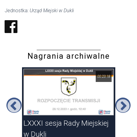
Jednostka:
Urząd Miejski w Dukli
Nagrania archiwalne
06:18
00:23:18
LXXXI sesja Rady Miejskiej
LXX
w Dukli
Duk