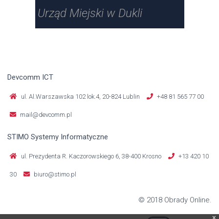
Urząd Miejski w Dukli
Urz
Devcomm ICT
ul. Al.Warszawska 102 lok.4, 20-824 Lublin
+48 81 565 77 00
mail@devcomm.pl
STIMO Systemy Informatyczne
ul. Prezydenta R. Kaczorowskiego 6, 38-400 Krosno
+13 420 10
30
biuro@stimo.pl
© 2018 Obrady Online.
x