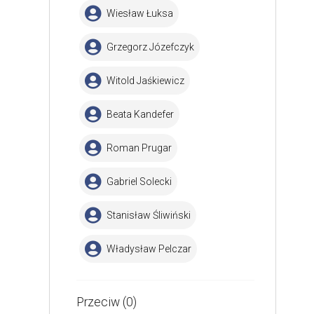
Wiesław Łuksa
Grzegorz Józefczyk
Witold Jaśkiewicz
Beata Kandefer
Roman Prugar
Gabriel Solecki
Stanisław Śliwiński
Władysław Pelczar
Przeciw (0)