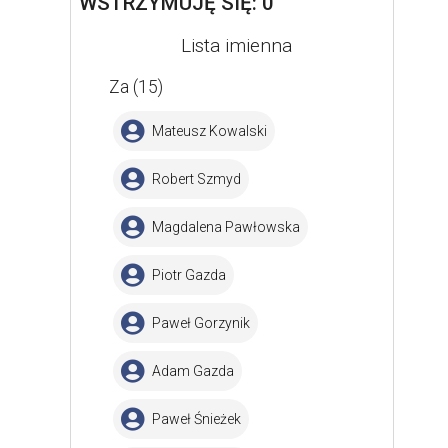
WSTRZYMUJĘ SIĘ: 0
Lista imienna
Za (15)
Mateusz Kowalski
Robert Szmyd
Magdalena Pawłowska
Piotr Gazda
Paweł Gorzynik
Adam Gazda
Paweł Śnieżek