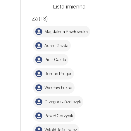
Lista imienna
Za (13)
Magdalena Pawłowska
Adam Gazda
Piotr Gazda
Roman Prugar
Wiesław Łuksa
Grzegorz Józefczyk
Paweł Gorzynik
Witold Jaśkiewicz