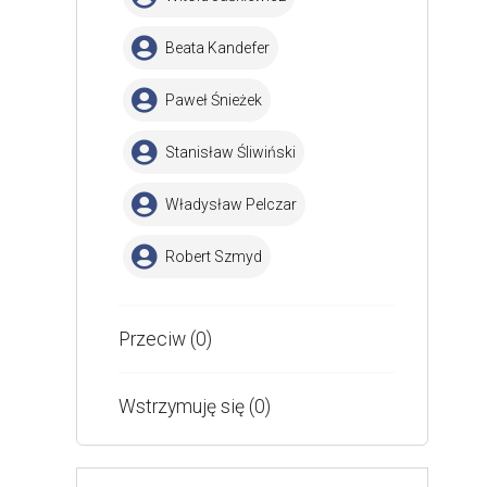
Beata Kandefer
Paweł Śnieżek
Stanisław Śliwiński
Władysław Pelczar
Robert Szmyd
Przeciw (0)
Wstrzymuję się (0)