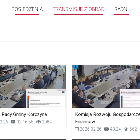
POSIEDZENIA
TRANSMISJE Z OBRAD
RADNI
a Rady Gminy Korczyna
Komisja Rozwoju Gospodarcze
Finansów
2.26
02:16:55
2084
2026.02.26
43:24
662