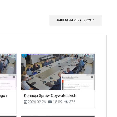
KADENCJA 2024 - 2029
go i
Komisja Spraw Obywatelskich
2026.02.26
18:09
375